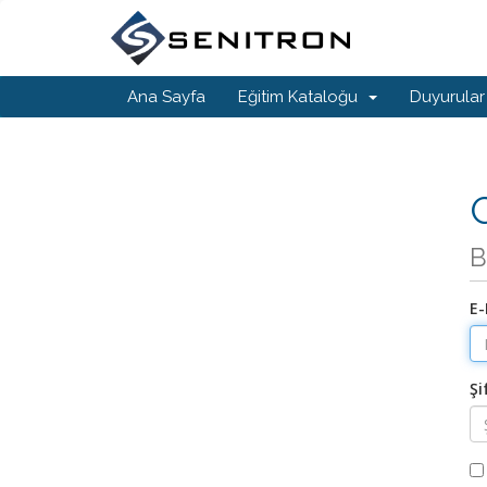
Ana Sayfa
Eğitim Kataloğu
Duyurular
G
B
E-
Şi