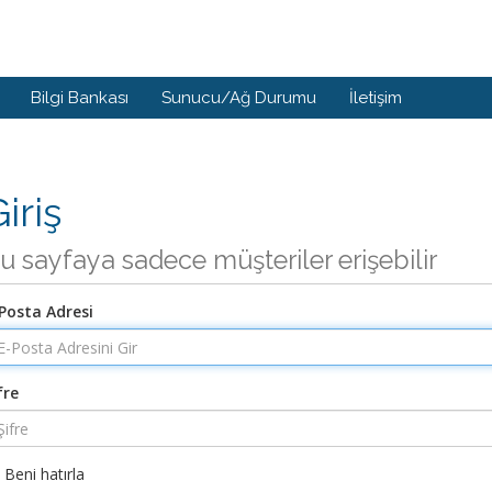
Bilgi Bankası
Sunucu/Ağ Durumu
İletişim
iriş
u sayfaya sadece müşteriler erişebilir
Posta Adresi
fre
Beni hatırla