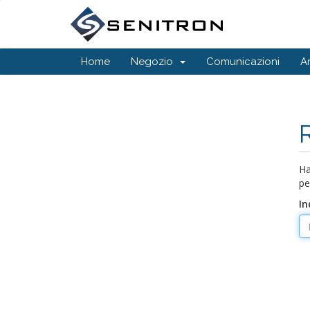
Home
Negozio
Comunicazioni
A
Ha
pe
In